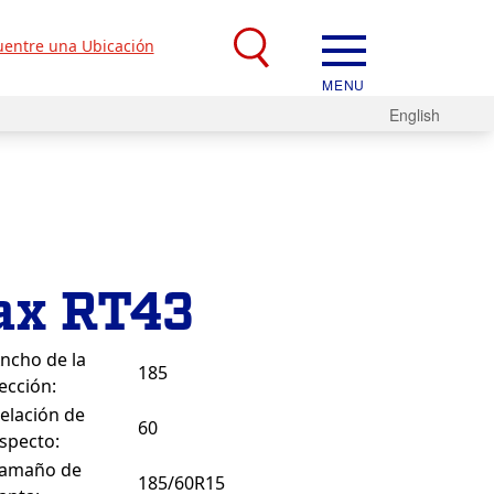
entre una Ubicación
MENU
English
ax RT43
ncho de la
185
ección:
elación de
60
specto:
amaño de
185/60R15