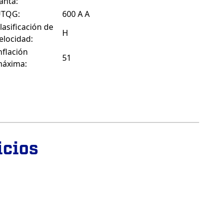
lanta:
UTQG:
600 A A
lasificación de
H
elocidad:
nflación
51
áxima:
icios