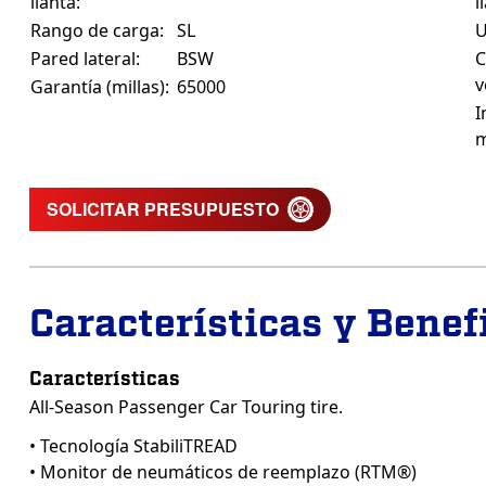
llanta:
l
Rango de carga:
SL
Pared lateral:
BSW
C
v
Garantía (millas):
65000
I
m
SOLICITAR PRESUPUESTO
Características y Benef
Características
All-Season Passenger Car Touring tire.
• Tecnología StabiliTREAD
• Monitor de neumáticos de reemplazo (RTM®)