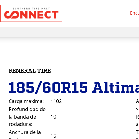
Encu
GENERAL TIRE
185/60R15 Altim
Carga maxima:
1102
A
s
Profundidad de
la banda de
10
R
rodadura:
a
Anchura de la
T
15