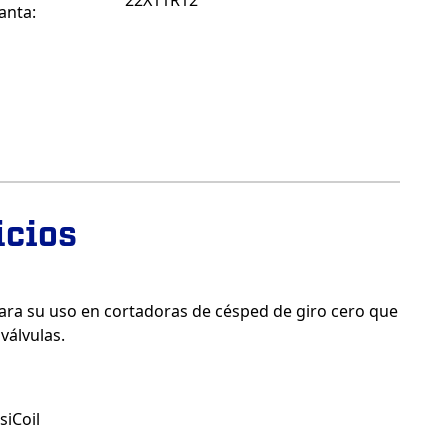
22X11R12
lanta:
icios
ara su uso en cortadoras de césped de giro cero que
válvulas.
iCoil