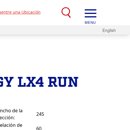
entre una Ubicación
MENU
English
GY LX4 RUN
ncho de la
245
ección:
elación de
60