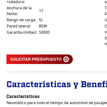
rodadura:
a
Anchura de la
T
17
llanta:
l
Rango de carga:
SL
Pared lateral:
BSW
C
v
Garantía (millas):
50000
I
m
SOLICITAR PRESUPUESTO
Características y Benef
Características
Neumático para todo el tiempo de automóvil de pasajero