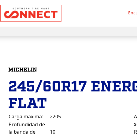
Encu
MICHELIN
245/60R17 ENER
FLAT
Carga maxima:
2205
A
s
Profundidad de
la banda de
10
R