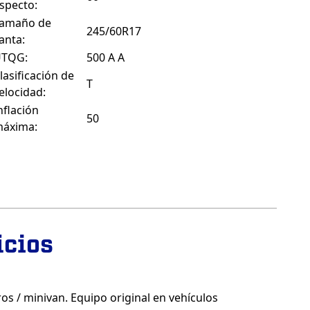
specto:
amaño de
245/60R17
lanta:
UTQG:
500 A A
lasificación de
T
elocidad:
nflación
50
áxima:
icios
s / minivan. Equipo original en vehículos