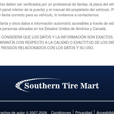
tos deben ser verificados por un profesional de llantas, la placa del v
l panel interior de la puerta) y el manual del propietario del vehículo.
 llanta correcto para su vehículo, lo invitamos a contactarnos.
 llanta y otros datos e información automotriz accesibles a través de es
 a personas ubicadas en los Estados Unidos de América y Canadá.
 CONSIDERA QUE LOS DATOS Y LA INFORMACIÓN SON EXACTOS,
ARANTÍA CON RESPECTO A LA CALIDAD O EXACTITUD DE LOS DA
 RIESGOS RELACIONADOS CON LOS DATOS Y SU USO.
rechos de autor © 2007-2026
Condiciones
Privacidad
Accesibilid