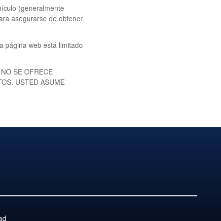
ehículo (generalmente
 Para asegurarse de obtener
ta página web está limitado
 NO SE OFRECE
TOS. USTED ASUME
ad