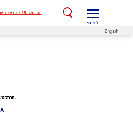
entre una Ubicación
MENÚ
English
ductos.
DA