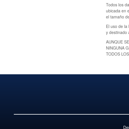
Todos los da
ubicada en e
el tamaño de
El uso de la
y destinado
AUNQUE SE
NINGUNA G
TODOS LOS
De