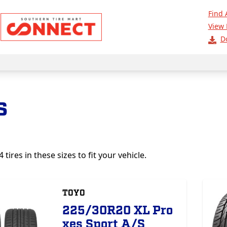
Find 
View 
D
s
tires in these sizes to fit your vehicle.
TOYO
225/30R20 XL Pro
xes Sport A/S