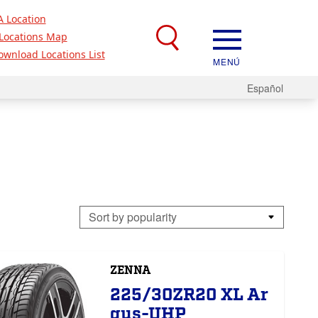
A Location
Locations Map
ownload Locations List
MENÚ
Español
ZENNA
225/30ZR20 XL Ar
gus-UHP