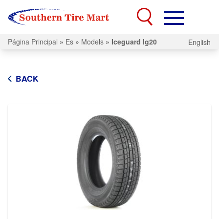
Página Principal
»
Es
»
Models
»
Iceguard Ig20
English
BACK